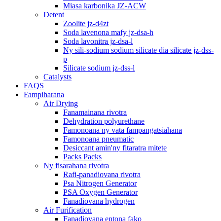
Miasa karbonika JZ-ACW
Detent
Zoolite jz-d4zt
Soda lavenona mafy jz-dsa-h
Soda lavonitra jz-dsa-l
Ny sili-sodium sodium silicate dia silicate jz-dss-
p
Silicate sodium jz-dss-l
Catalysts
FAQS
Fampiharana
Air Drying
Fanamainana rivotra
Dehydration polyurethane
Famonoana ny vata fampangatsiahana
Famonoana pneumatic
Desiccant amin'ny fitaratra mitete
Packs Packs
Ny fisarahana rivotra
Rafi-panadiovana rivotra
Psa Nitrogen Generator
PSA Oxygen Generator
Fanadiovana hydrogen
Air Furification
Fanadiovana entona fako