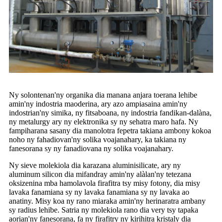
Ny solontenan'ny organika dia manana anjara toerana lehibe
amin'ny indostria maoderina, ary azo ampiasaina amin'ny
indostrian'ny simika, ny fitsaboana, ny indostria fandikan-dalàna,
ny metalurgy ary ny elektronika sy ny sehatra maro hafa. Ny
fampiharana sasany dia manolotra fepetra takiana ambony kokoa
noho ny fahadiovan'ny solika voajanahary, ka takiana ny
fanesorana sy ny fanadiovana ny solika voajanahary.
Ny sieve molekiola dia karazana aluminisilicate, ary ny
aluminum silicon dia mifandray amin'ny alàlan'ny tetezana
oksizenina mba hamolavola firafitra tsy misy fotony, dia misy
lavaka fanamiana sy ny lavaka fanamiana sy ny lavaka ao
anatiny. Misy koa ny rano miaraka amin'ny herinaratra ambany
sy radius lehibe. Satria ny molekiola rano dia very tsy tapaka
aorian'ny fanesorana, fa ny firafitry ny kirihitra kristaly dia