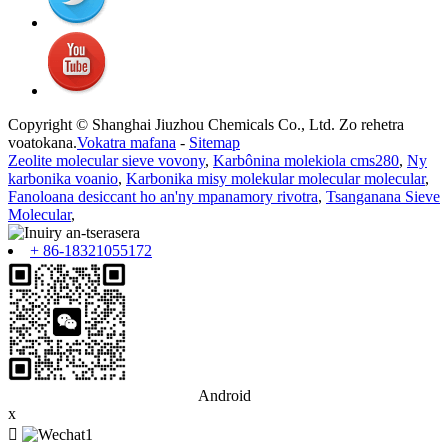
Copyright © Shanghai Jiuzhou Chemicals Co., Ltd. Zo rehetra
voatokana.
Vokatra mafana
-
Sitemap
Zeolite molecular sieve vovony
,
Karbônina molekiola cms280
,
Ny
karbonika voanio
,
Karbonika misy molekular molecular molecular
,
Fanoloana desiccant ho an'ny mpanamory rivotra
,
Tsanganana Sieve
Molecular
,
+ 86-18321055172
Android
x
