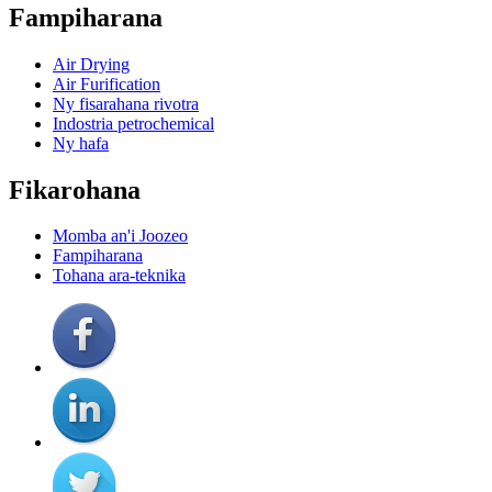
Fampiharana
Air Drying
Air Furification
Ny fisarahana rivotra
Indostria petrochemical
Ny hafa
Fikarohana
Momba an'i Joozeo
Fampiharana
Tohana ara-teknika