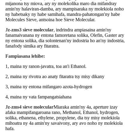
mijanona tsy miova, ary ny molekolika maro dia mifandray
amin'ny halaviran-damba, ary mampisaraka ny molekiola noho
ny habetsaky ny habe samihafa, mandra-pahatongan'ny habe
Molecules Sieve, antsoina hoe Sieve Molecular.
Jz-zms3 sieve molecular
, indrindra ampiasaina amin'ny
fanamaivanana ny entona famoretana solika, Olefin, Gaster ary
ny entona solika, dia solontenan'ny indostria ho an'ny indostria,
fanafody simika ary fitaratra.
Fampiasana lehibe:
1, maina ny ranon-javatra, toa an'i Ethanol.
2, maina ny rivotra ao anaty fitaratra tsy misy dikany
3, maina ny entona mifangaro azota-hydrogen
4, maina ny vata fampangatsiahana
Jz-zms4 sieve molecular
Miaraka amin'ny 4a, aperture izay
afaka mampifangaroana rano, Methanol, Ethanol, hydrogen,
solika, ethanena, ethylene, propylene, dia tsy misy molekiola
mihoatra ny 4a amin'ny savaivony, ary avo noho ny molekiola
hafa.