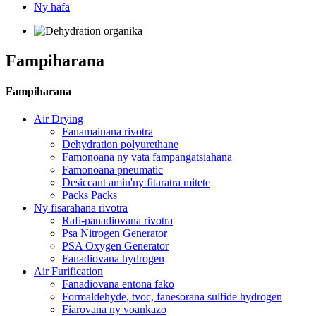
Ny hafa
Fampiharana
Fampiharana
Air Drying
Fanamainana rivotra
Dehydration polyurethane
Famonoana ny vata fampangatsiahana
Famonoana pneumatic
Desiccant amin'ny fitaratra mitete
Packs Packs
Ny fisarahana rivotra
Rafi-panadiovana rivotra
Psa Nitrogen Generator
PSA Oxygen Generator
Fanadiovana hydrogen
Air Furification
Fanadiovana entona fako
Formaldehyde, tvoc, fanesorana sulfide hydrogen
Fiarovana ny voankazo