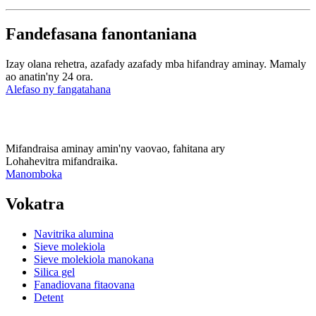
Fandefasana fanontaniana
Izay olana rehetra, azafady azafady mba hifandray aminay. Mamaly
ao anatin'ny 24 ora.
Alefaso ny fangatahana
Mifandraisa aminay amin'ny vaovao, fahitana ary
Lohahevitra mifandraika.
Manomboka
Vokatra
Navitrika alumina
Sieve molekiola
Sieve molekiola manokana
Silica gel
Fanadiovana fitaovana
Detent