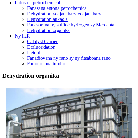
Indostria petrochemical
Fanasana entona petrochemical
Dehydration voajanahary voajanahary
Dehydration alikaola
Fanesorana ny sulfide hydrogen sy Mercaptan
Dehydration organika
Ny hafa
Catalyst Carrier
Defluoridation
Detent
Fanadiovana ny rano sy ny fitsaboana rano
Famoronana tondro
Dehydration organika