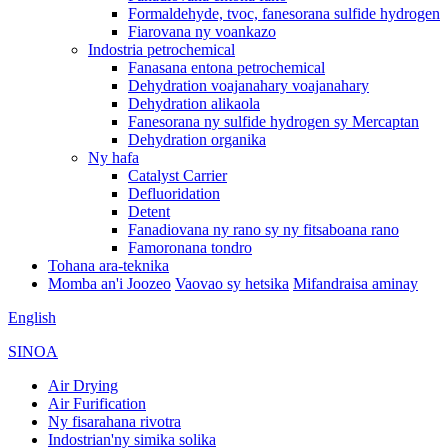
Formaldehyde, tvoc, fanesorana sulfide hydrogen
Fiarovana ny voankazo
Indostria petrochemical
Fanasana entona petrochemical
Dehydration voajanahary voajanahary
Dehydration alikaola
Fanesorana ny sulfide hydrogen sy Mercaptan
Dehydration organika
Ny hafa
Catalyst Carrier
Defluoridation
Detent
Fanadiovana ny rano sy ny fitsaboana rano
Famoronana tondro
Tohana ara-teknika
Momba an'i Joozeo
Vaovao sy hetsika
Mifandraisa aminay
English
SINOA
Air Drying
Air Furification
Ny fisarahana rivotra
Indostrian'ny simika solika