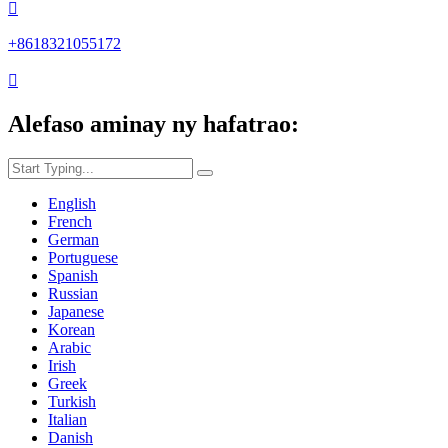

+8618321055172

Alefaso aminay ny hafatrao:
English
French
German
Portuguese
Spanish
Russian
Japanese
Korean
Arabic
Irish
Greek
Turkish
Italian
Danish