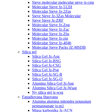
Sieve molecular molecular sieve jz-cms
Molecular Sieve Jz-512H
Molecular Sieve Jz-2Zas
Sieve Sieve Jz-3Zas Molecular
Sieve Sieve Jz-ZRF
Molecular Sieve Jz-Zng
Molecular Sieve Jz-Zac
Molecular Sieve Jz-Zhs
Molecular Sieve Jz-zig
Molecular Sieve Jz-404b
Molecular Sieve Packs JZ-MSDB
Silica gel
Silica Gel Jz-Asg
Silica Gel Jz-BSG
Silica Gel Jz-CSG
Silica Gel Jz-Psg
Silica Gel Jz-SG-B
Silica Gel Jz-SG-O
Alumina Silica Gel Jz-Sag
Alumina Silica Gel Jz-Wsag
Ny silica gel jz-wsg
Fanadiovana fitaovana
Alumina alumina mitondra potassium
permanganate jz-m1
Miasa karbonika Jz-ACN