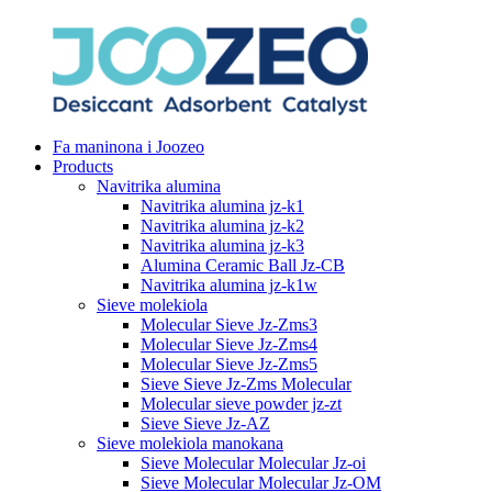
Fa maninona i Joozeo
Products
Navitrika alumina
Navitrika alumina jz-k1
Navitrika alumina jz-k2
Navitrika alumina jz-k3
Alumina Ceramic Ball Jz-CB
Navitrika alumina jz-k1w
Sieve molekiola
Molecular Sieve Jz-Zms3
Molecular Sieve Jz-Zms4
Molecular Sieve Jz-Zms5
Sieve Sieve Jz-Zms Molecular
Molecular sieve powder jz-zt
Sieve Sieve Jz-AZ
Sieve molekiola manokana
Sieve Molecular Molecular Jz-oi
Sieve Molecular Molecular Jz-OM