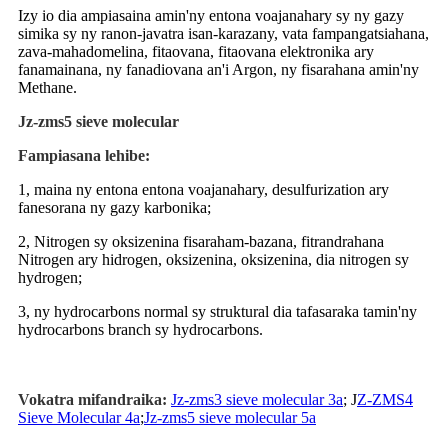
Izy io dia ampiasaina amin'ny entona voajanahary sy ny gazy
simika sy ny ranon-javatra isan-karazany, vata fampangatsiahana,
zava-mahadomelina, fitaovana, fitaovana elektronika ary
fanamainana, ny fanadiovana an'i Argon, ny fisarahana amin'ny
Methane.
Jz-zms5 sieve molecular
Fampiasana lehibe:
1, maina ny entona entona voajanahary, desulfurization ary
fanesorana ny gazy karbonika;
2, Nitrogen sy oksizenina fisaraham-bazana, fitrandrahana
Nitrogen ary hidrogen, oksizenina, oksizenina, dia nitrogen sy
hydrogen;
3, ny hydrocarbons normal sy struktural dia tafasaraka tamin'ny
hydrocarbons branch sy hydrocarbons.
Vokatra mifandraika:
Jz-zms3 sieve molecular 3a
; J
Z-ZMS4
Sieve Molecular 4a
;
Jz-zms5 sieve molecular 5a